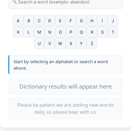
A
B
C
D
E
F
G
H
I
J
K
L
M
N
O
P
Q
R
S
T
U
V
W
X
Y
Z
Start by selecting an alphabet or search a word
above.
Dictionary results will appear here
Please be patient we are adding new words
daily, so please bear with us.