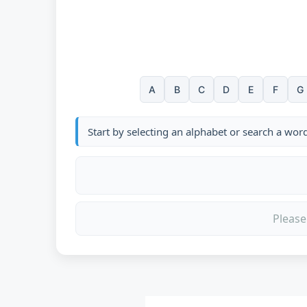
A
B
C
D
E
F
G
Start by selecting an alphabet or search a wor
Please