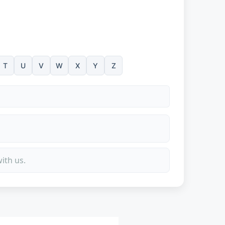
T
U
V
W
X
Y
Z
ith us.