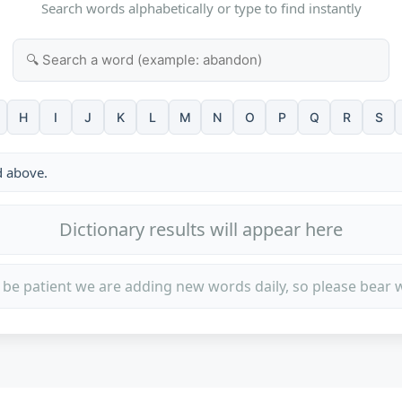
Search words alphabetically or type to find instantly
H
I
J
K
L
M
N
O
P
Q
R
S
d above.
Dictionary results will appear here
 be patient we are adding new words daily, so please bear w