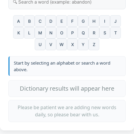
A
B
C
D
E
F
G
H
I
J
K
L
M
N
O
P
Q
R
S
T
U
V
W
X
Y
Z
Start by selecting an alphabet or search a word
above.
Dictionary results will appear here
Please be patient we are adding new words
daily, so please bear with us.