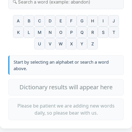
A
B
C
D
E
F
G
H
I
J
K
L
M
N
O
P
Q
R
S
T
U
V
W
X
Y
Z
Start by selecting an alphabet or search a word
above.
Dictionary results will appear here
Please be patient we are adding new words
daily, so please bear with us.