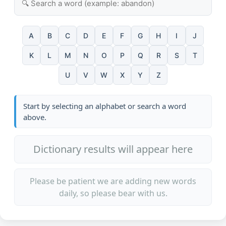
A
B
C
D
E
F
G
H
I
J
K
L
M
N
O
P
Q
R
S
T
U
V
W
X
Y
Z
Start by selecting an alphabet or search a word
above.
Dictionary results will appear here
Please be patient we are adding new words
daily, so please bear with us.