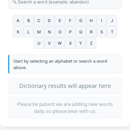
A
B
C
D
E
F
G
H
I
J
K
L
M
N
O
P
Q
R
S
T
U
V
W
X
Y
Z
Start by selecting an alphabet or search a word
above.
Dictionary results will appear here
Please be patient we are adding new words
daily, so please bear with us.