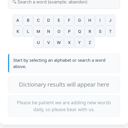
A
B
C
D
E
F
G
H
I
J
K
L
M
N
O
P
Q
R
S
T
U
V
W
X
Y
Z
Start by selecting an alphabet or search a word
above.
Dictionary results will appear here
Please be patient we are adding new words
daily, so please bear with us.