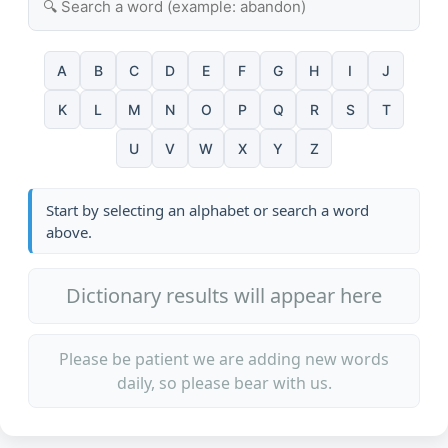
A
B
C
D
E
F
G
H
I
J
K
L
M
N
O
P
Q
R
S
T
U
V
W
X
Y
Z
Start by selecting an alphabet or search a word
above.
Dictionary results will appear here
Please be patient we are adding new words
daily, so please bear with us.