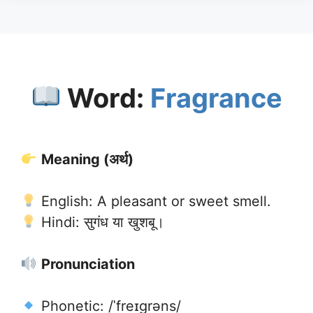
Word:
Fragrance
Meaning (अर्थ)
English: A pleasant or sweet smell.
Hindi: सुगंध या खुशबू।
Pronunciation
Phonetic: /ˈfreɪɡrəns/