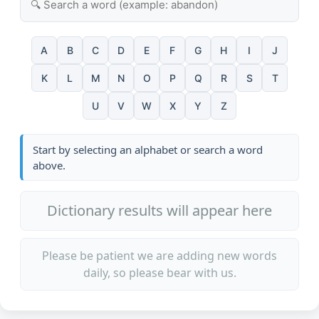
A
B
C
D
E
F
G
H
I
J
K
L
M
N
O
P
Q
R
S
T
U
V
W
X
Y
Z
Start by selecting an alphabet or search a word
above.
Dictionary results will appear here
Please be patient we are adding new words
daily, so please bear with us.