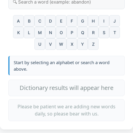
A
B
C
D
E
F
G
H
I
J
K
L
M
N
O
P
Q
R
S
T
U
V
W
X
Y
Z
Start by selecting an alphabet or search a word
above.
Dictionary results will appear here
Please be patient we are adding new words
daily, so please bear with us.