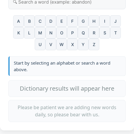
A
B
C
D
E
F
G
H
I
J
K
L
M
N
O
P
Q
R
S
T
U
V
W
X
Y
Z
Start by selecting an alphabet or search a word
above.
Dictionary results will appear here
Please be patient we are adding new words
daily, so please bear with us.