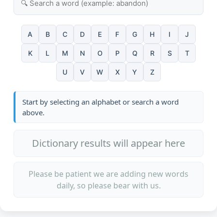
A
B
C
D
E
F
G
H
I
J
K
L
M
N
O
P
Q
R
S
T
U
V
W
X
Y
Z
Start by selecting an alphabet or search a word
above.
Dictionary results will appear here
Please be patient we are adding new words
daily, so please bear with us.