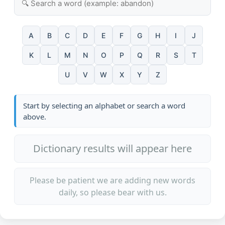
A
B
C
D
E
F
G
H
I
J
K
L
M
N
O
P
Q
R
S
T
U
V
W
X
Y
Z
Start by selecting an alphabet or search a word
above.
Dictionary results will appear here
Please be patient we are adding new words
daily, so please bear with us.