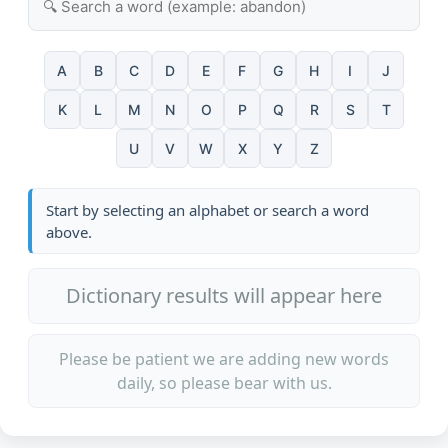
A
B
C
D
E
F
G
H
I
J
K
L
M
N
O
P
Q
R
S
T
U
V
W
X
Y
Z
Start by selecting an alphabet or search a word
above.
Dictionary results will appear here
Please be patient we are adding new words
daily, so please bear with us.