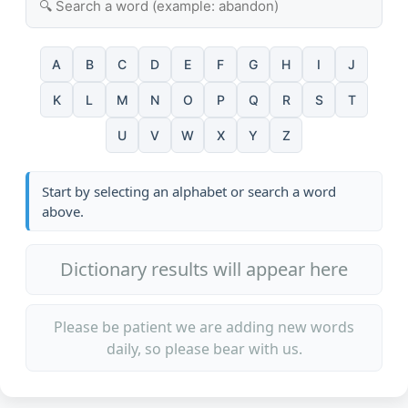
A
B
C
D
E
F
G
H
I
J
K
L
M
N
O
P
Q
R
S
T
U
V
W
X
Y
Z
Start by selecting an alphabet or search a word
above.
Dictionary results will appear here
Please be patient we are adding new words
daily, so please bear with us.