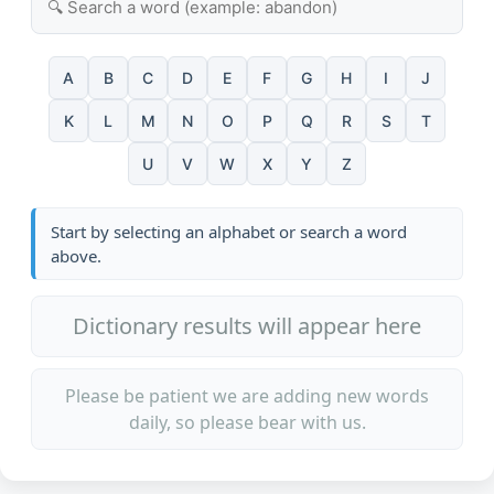
A
B
C
D
E
F
G
H
I
J
K
L
M
N
O
P
Q
R
S
T
U
V
W
X
Y
Z
Start by selecting an alphabet or search a word
above.
Dictionary results will appear here
Please be patient we are adding new words
daily, so please bear with us.