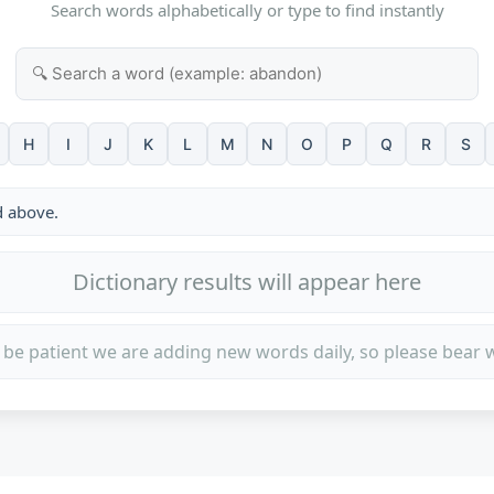
Search words alphabetically or type to find instantly
H
I
J
K
L
M
N
O
P
Q
R
S
d above.
Dictionary results will appear here
 be patient we are adding new words daily, so please bear w