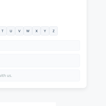
T
U
V
W
X
Y
Z
ith us.