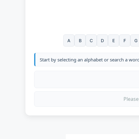
A
B
C
D
E
F
G
Start by selecting an alphabet or search a wor
Please