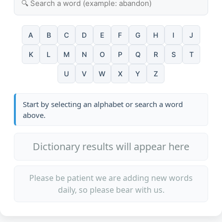
A
B
C
D
E
F
G
H
I
J
K
L
M
N
O
P
Q
R
S
T
U
V
W
X
Y
Z
Start by selecting an alphabet or search a word
above.
Dictionary results will appear here
Please be patient we are adding new words
daily, so please bear with us.