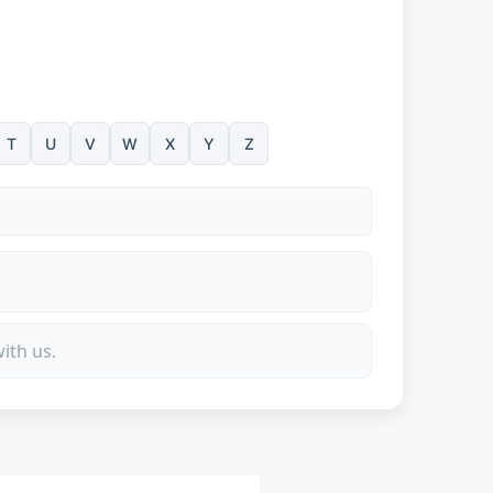
T
U
V
W
X
Y
Z
ith us.