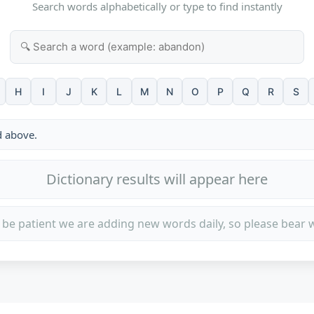
Search words alphabetically or type to find instantly
H
I
J
K
L
M
N
O
P
Q
R
S
d above.
Dictionary results will appear here
 be patient we are adding new words daily, so please bear w