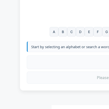
A
B
C
D
E
F
G
Start by selecting an alphabet or search a wor
Please