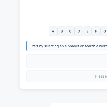
A
B
C
D
E
F
G
Start by selecting an alphabet or search a wor
Please