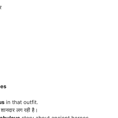
र
ces
us
in that outfit.
शानदार लग रही है।
fabulous
story about ancient heroes.