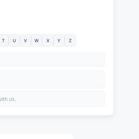
T
U
V
W
X
Y
Z
ith us.