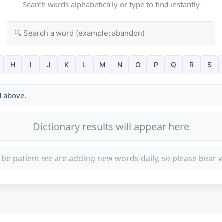
Search words alphabetically or type to find instantly
H
I
J
K
L
M
N
O
P
Q
R
S
d above.
Dictionary results will appear here
 be patient we are adding new words daily, so please bear w