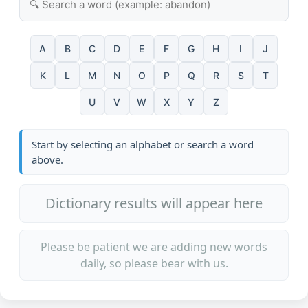
A
B
C
D
E
F
G
H
I
J
K
L
M
N
O
P
Q
R
S
T
U
V
W
X
Y
Z
Start by selecting an alphabet or search a word
above.
Dictionary results will appear here
Please be patient we are adding new words
daily, so please bear with us.