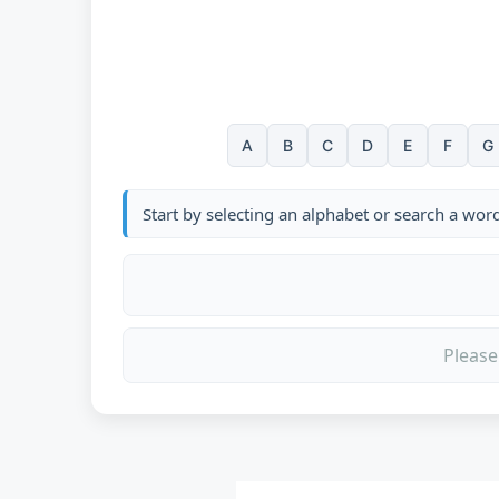
A
B
C
D
E
F
G
Start by selecting an alphabet or search a wor
Please