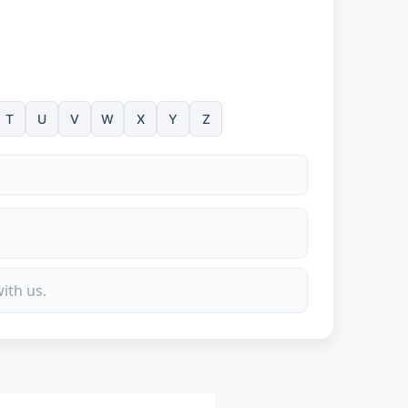
T
U
V
W
X
Y
Z
ith us.