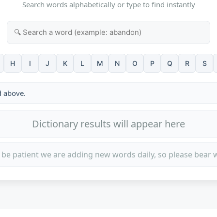
Search words alphabetically or type to find instantly
H
I
J
K
L
M
N
O
P
Q
R
S
d above.
Dictionary results will appear here
 be patient we are adding new words daily, so please bear w