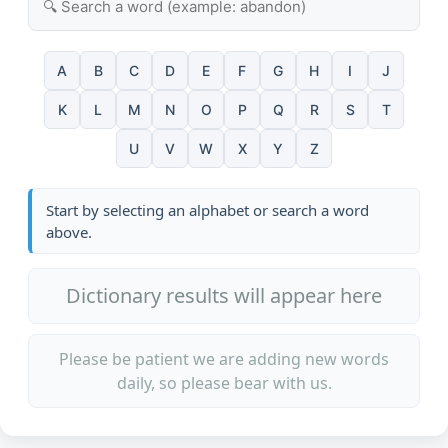
A
B
C
D
E
F
G
H
I
J
K
L
M
N
O
P
Q
R
S
T
U
V
W
X
Y
Z
Start by selecting an alphabet or search a word
above.
Dictionary results will appear here
Please be patient we are adding new words
daily, so please bear with us.