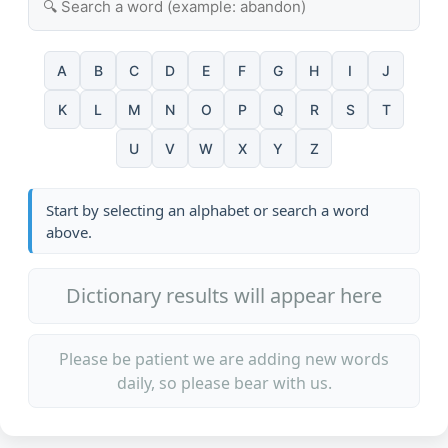
A
B
C
D
E
F
G
H
I
J
K
L
M
N
O
P
Q
R
S
T
U
V
W
X
Y
Z
Start by selecting an alphabet or search a word
above.
Dictionary results will appear here
Please be patient we are adding new words
daily, so please bear with us.