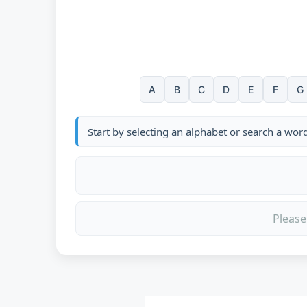
A
B
C
D
E
F
G
Start by selecting an alphabet or search a wor
Please