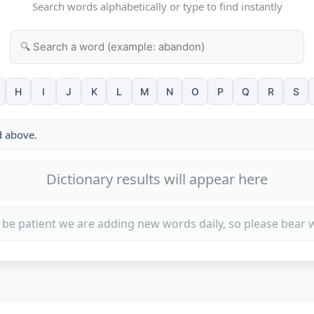
Search words alphabetically or type to find instantly
H
I
J
K
L
M
N
O
P
Q
R
S
d above.
Dictionary results will appear here
 be patient we are adding new words daily, so please bear w