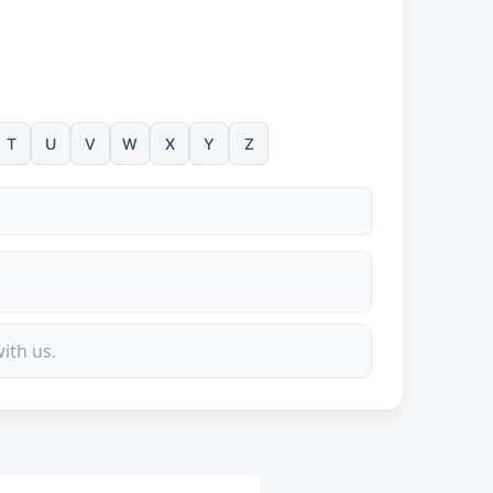
T
U
V
W
X
Y
Z
ith us.