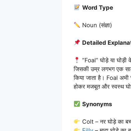
Word Type
Noun (संज्ञा)
Detailed Explana
“Foal” घोड़े या घोड़ी क
जिसकी उम्र लगभग एक साल स
किया जाता है। Foal अभी छ
होकर मजबूत और स्वस्थ घो
Synonyms
Colt – नर घोड़े का बच
Filly
– मादा घोड़े का ब