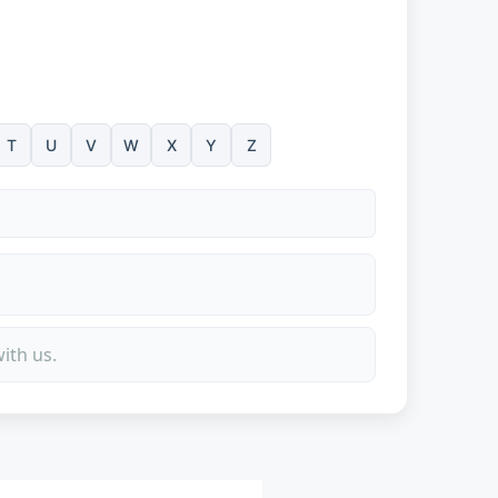
T
U
V
W
X
Y
Z
ith us.