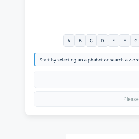
A
B
C
D
E
F
G
Start by selecting an alphabet or search a wor
Please