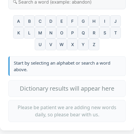
A
B
C
D
E
F
G
H
I
J
K
L
M
N
O
P
Q
R
S
T
U
V
W
X
Y
Z
Start by selecting an alphabet or search a word
above.
Dictionary results will appear here
Please be patient we are adding new words
daily, so please bear with us.