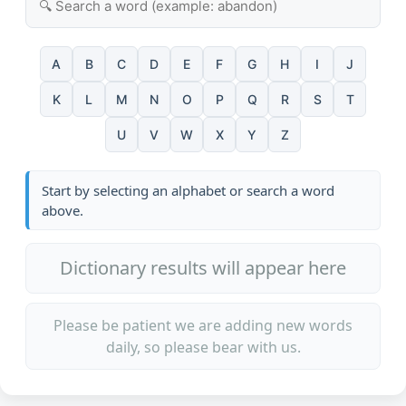
A
B
C
D
E
F
G
H
I
J
K
L
M
N
O
P
Q
R
S
T
U
V
W
X
Y
Z
Start by selecting an alphabet or search a word
above.
Dictionary results will appear here
Please be patient we are adding new words
daily, so please bear with us.