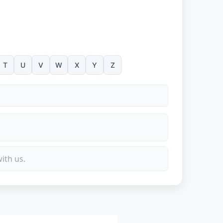
T
U
V
W
X
Y
Z
ith us.