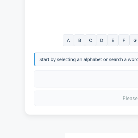
A
B
C
D
E
F
G
Start by selecting an alphabet or search a wor
Please