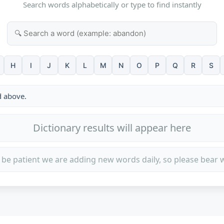
Search words alphabetically or type to find instantly
H
I
J
K
L
M
N
O
P
Q
R
S
d above.
Dictionary results will appear here
 be patient we are adding new words daily, so please bear w