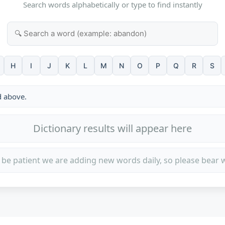
Search words alphabetically or type to find instantly
H
I
J
K
L
M
N
O
P
Q
R
S
d above.
Dictionary results will appear here
 be patient we are adding new words daily, so please bear w