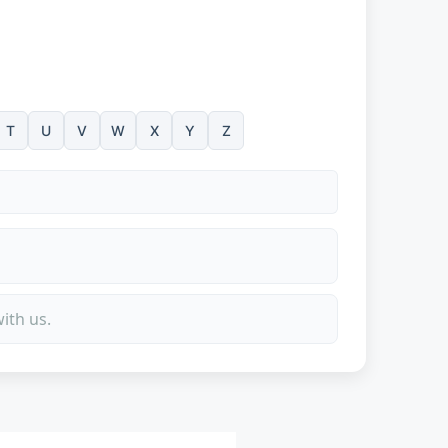
T
U
V
W
X
Y
Z
ith us.