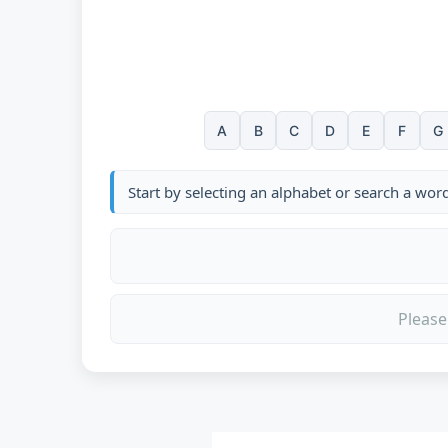
A
B
C
D
E
F
G
Start by selecting an alphabet or search a wor
Please