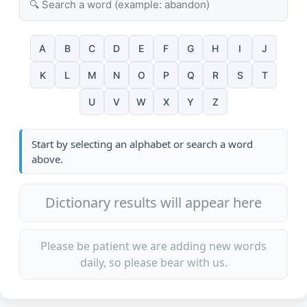
A
B
C
D
E
F
G
H
I
J
K
L
M
N
O
P
Q
R
S
T
U
V
W
X
Y
Z
Start by selecting an alphabet or search a word
above.
Dictionary results will appear here
Please be patient we are adding new words
daily, so please bear with us.