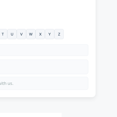
T
U
V
W
X
Y
Z
ith us.