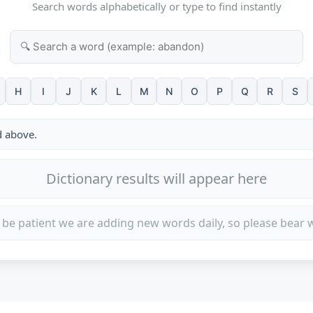
Search words alphabetically or type to find instantly
H
I
J
K
L
M
N
O
P
Q
R
S
d above.
Dictionary results will appear here
 be patient we are adding new words daily, so please bear w