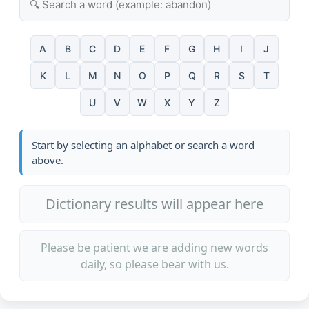
A
B
C
D
E
F
G
H
I
J
K
L
M
N
O
P
Q
R
S
T
U
V
W
X
Y
Z
Start by selecting an alphabet or search a word
above.
Dictionary results will appear here
Please be patient we are adding new words
daily, so please bear with us.