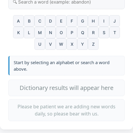
A
B
C
D
E
F
G
H
I
J
K
L
M
N
O
P
Q
R
S
T
U
V
W
X
Y
Z
Start by selecting an alphabet or search a word
above.
Dictionary results will appear here
Please be patient we are adding new words
daily, so please bear with us.