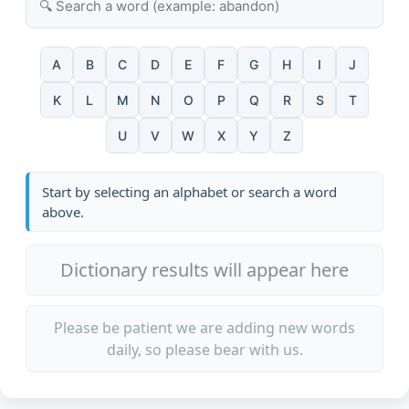
A
B
C
D
E
F
G
H
I
J
K
L
M
N
O
P
Q
R
S
T
U
V
W
X
Y
Z
Start by selecting an alphabet or search a word
above.
Dictionary results will appear here
Please be patient we are adding new words
daily, so please bear with us.