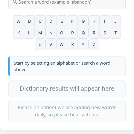
A
B
C
D
E
F
G
H
I
J
K
L
M
N
O
P
Q
R
S
T
U
V
W
X
Y
Z
Start by selecting an alphabet or search a word
above.
Dictionary results will appear here
Please be patient we are adding new words
daily, so please bear with us.