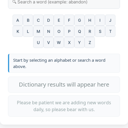
A
B
C
D
E
F
G
H
I
J
K
L
M
N
O
P
Q
R
S
T
U
V
W
X
Y
Z
Start by selecting an alphabet or search a word
above.
Dictionary results will appear here
Please be patient we are adding new words
daily, so please bear with us.