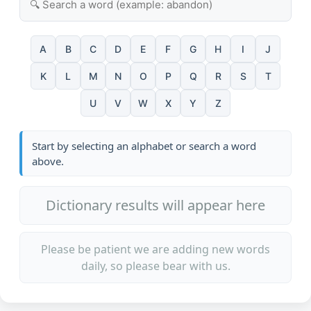
A
B
C
D
E
F
G
H
I
J
K
L
M
N
O
P
Q
R
S
T
U
V
W
X
Y
Z
Start by selecting an alphabet or search a word
above.
Dictionary results will appear here
Please be patient we are adding new words
daily, so please bear with us.