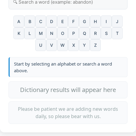
A
B
C
D
E
F
G
H
I
J
K
L
M
N
O
P
Q
R
S
T
U
V
W
X
Y
Z
Start by selecting an alphabet or search a word
above.
Dictionary results will appear here
Please be patient we are adding new words
daily, so please bear with us.