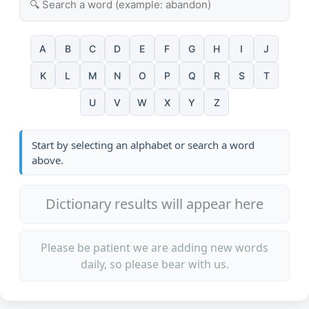
A
B
C
D
E
F
G
H
I
J
K
L
M
N
O
P
Q
R
S
T
U
V
W
X
Y
Z
Start by selecting an alphabet or search a word
above.
Dictionary results will appear here
Please be patient we are adding new words
daily, so please bear with us.