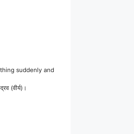
ething suddenly and
्रव (वीर्य)।