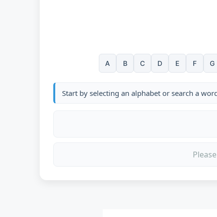
A
B
C
D
E
F
G
Start by selecting an alphabet or search a wor
Please