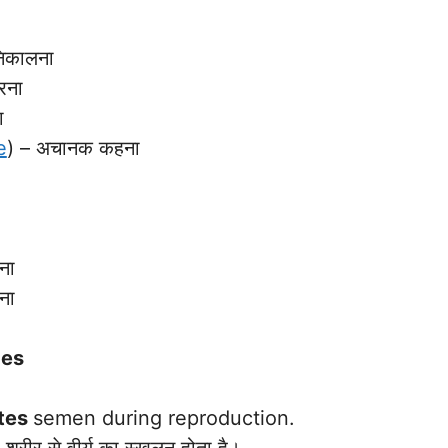
िकालना
रना
ा
e
) – अचानक कहना
ना
ना
ces
ates
semen during reproduction.
रीर से वीर्य का स्खलन होता है।