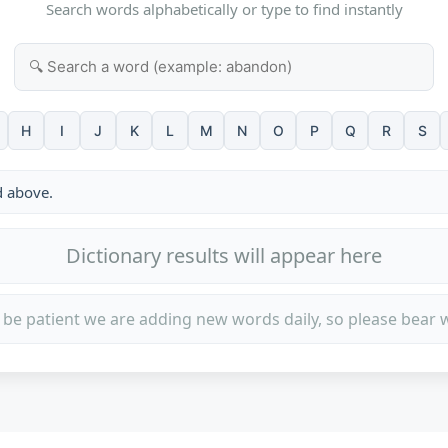
Search words alphabetically or type to find instantly
H
I
J
K
L
M
N
O
P
Q
R
S
d above.
Dictionary results will appear here
 be patient we are adding new words daily, so please bear w