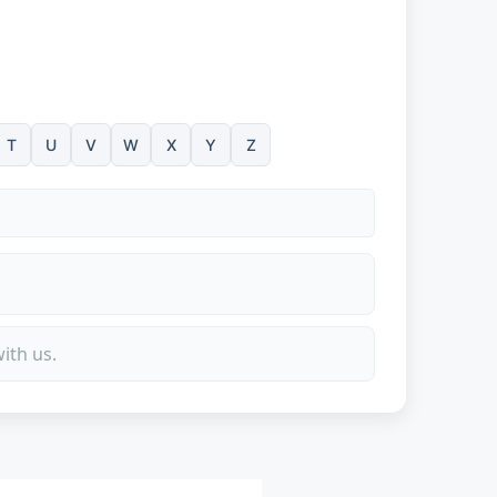
T
U
V
W
X
Y
Z
ith us.