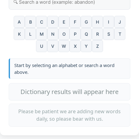
A
B
C
D
E
F
G
H
I
J
K
L
M
N
O
P
Q
R
S
T
U
V
W
X
Y
Z
Start by selecting an alphabet or search a word
above.
Dictionary results will appear here
Please be patient we are adding new words
daily, so please bear with us.