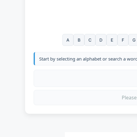
A
B
C
D
E
F
G
Start by selecting an alphabet or search a wor
Please