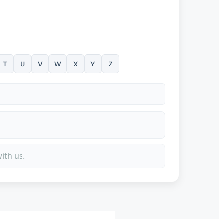
T
U
V
W
X
Y
Z
ith us.