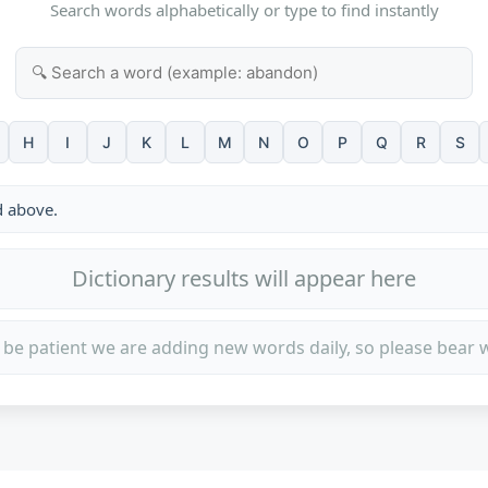
Search words alphabetically or type to find instantly
H
I
J
K
L
M
N
O
P
Q
R
S
d above.
Dictionary results will appear here
 be patient we are adding new words daily, so please bear w