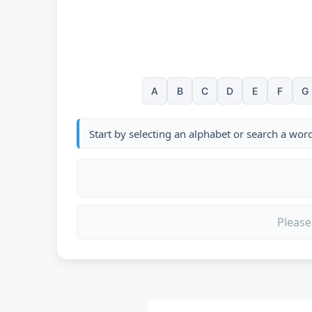
A
B
C
D
E
F
G
Start by selecting an alphabet or search a wor
Please