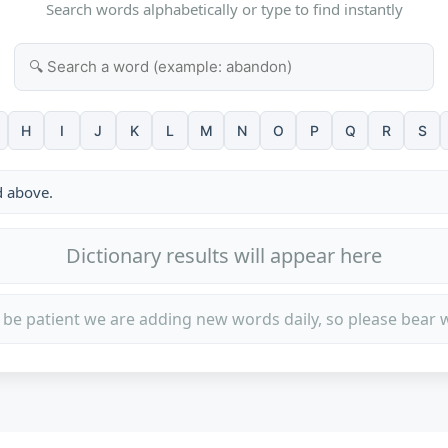
Search words alphabetically or type to find instantly
H
I
J
K
L
M
N
O
P
Q
R
S
d above.
Dictionary results will appear here
 be patient we are adding new words daily, so please bear w