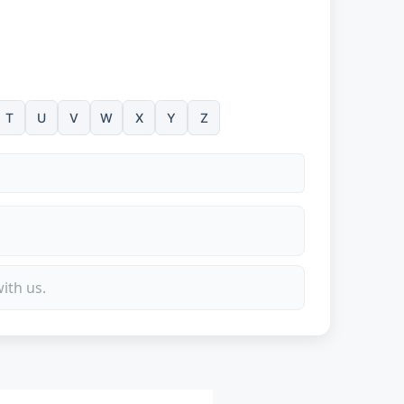
T
U
V
W
X
Y
Z
ith us.