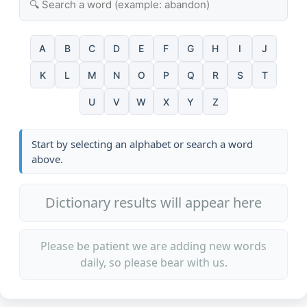
A
B
C
D
E
F
G
H
I
J
K
L
M
N
O
P
Q
R
S
T
U
V
W
X
Y
Z
Start by selecting an alphabet or search a word
above.
Dictionary results will appear here
Please be patient we are adding new words
daily, so please bear with us.