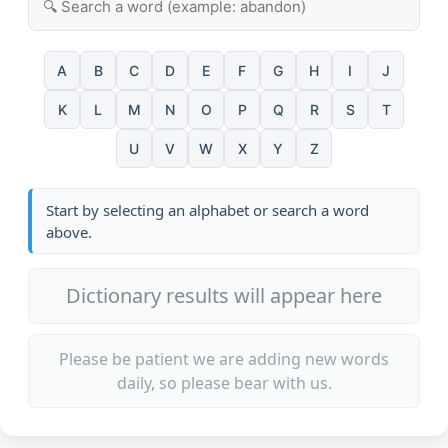
A
B
C
D
E
F
G
H
I
J
K
L
M
N
O
P
Q
R
S
T
U
V
W
X
Y
Z
Start by selecting an alphabet or search a word
above.
Dictionary results will appear here
Please be patient we are adding new words
daily, so please bear with us.