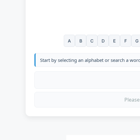
A
B
C
D
E
F
G
Start by selecting an alphabet or search a wor
Please