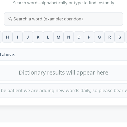
Search words alphabetically or type to find instantly
H
I
J
K
L
M
N
O
P
Q
R
S
d above.
Dictionary results will appear here
 be patient we are adding new words daily, so please bear w