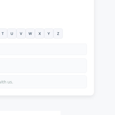
T
U
V
W
X
Y
Z
ith us.