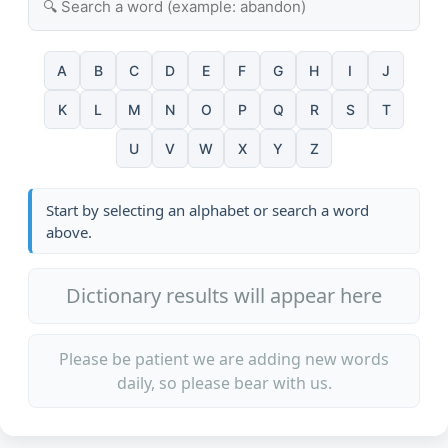
A
B
C
D
E
F
G
H
I
J
K
L
M
N
O
P
Q
R
S
T
U
V
W
X
Y
Z
Start by selecting an alphabet or search a word
above.
Dictionary results will appear here
Please be patient we are adding new words
daily, so please bear with us.