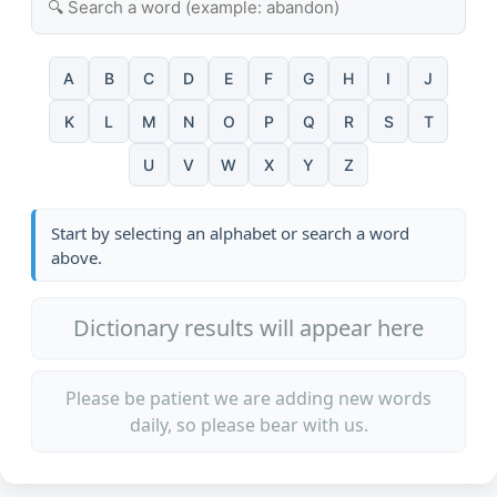
A
B
C
D
E
F
G
H
I
J
K
L
M
N
O
P
Q
R
S
T
U
V
W
X
Y
Z
Start by selecting an alphabet or search a word
above.
Dictionary results will appear here
Please be patient we are adding new words
daily, so please bear with us.