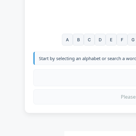
A
B
C
D
E
F
G
Start by selecting an alphabet or search a wor
Please