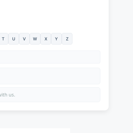
T
U
V
W
X
Y
Z
ith us.