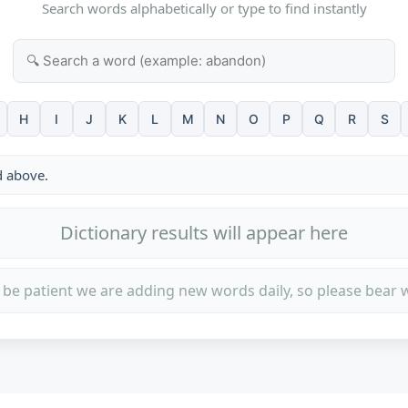
Search words alphabetically or type to find instantly
H
I
J
K
L
M
N
O
P
Q
R
S
d above.
Dictionary results will appear here
 be patient we are adding new words daily, so please bear w